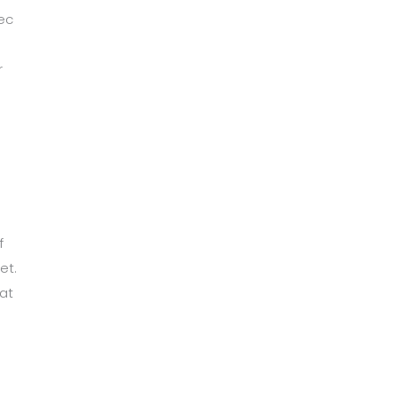
ec
r
m
f
et.
at