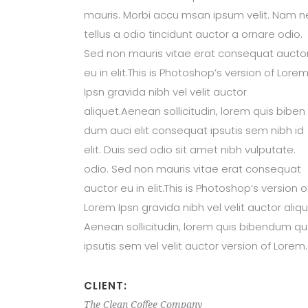
mauris. Morbi accu msan ipsum velit. Nam n
tellus a odio tincidunt auctor a ornare odio.
Sed non mauris vitae erat consequat aucto
eu in elit.This is Photoshop’s version of Lore
Ipsn gravida nibh vel velit auctor
aliquet.Aenean sollicitudin, lorem quis biben
dum auci elit consequat ipsutis sem nibh id
elit. Duis sed odio sit amet nibh vulputate.
odio. Sed non mauris vitae erat consequat
auctor eu in elit.This is Photoshop’s version o
Lorem Ipsn gravida nibh vel velit auctor aliqu
Aenean sollicitudin, lorem quis bibendum qu
ipsutis sem vel velit auctor version of Lorem.
CLIENT:
The Clean Coffee Company