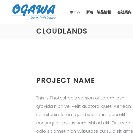
ホーム
新着・製品情報
会社案内
CLOUDLANDS
PROJECT NAME
This is Photoshop’s version of Lorem Ipsn
gravida nibh vel velit auctoraliquet. Aenean
sollicitudin, lorem quis bibendum auci elit
consequat ipsutis sem nibh id elit. Duis sed
odio sit amet nibh vulputate cursu a sit ame