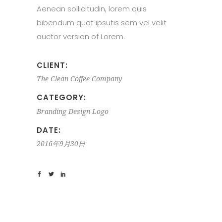
Aenean sollicitudin, lorem quis
bibendum quat ipsutis sem vel velit
auctor version of Lorem.
CLIENT:
The Clean Coffee Company
CATEGORY:
Branding
Design
Logo
DATE:
2016年9月30日