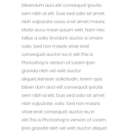
bibendum auci elit consequat ipsutis
sem nibh id elit. Duis sed odio sit amet
nibh vulputate cursu a sit amet mauris.
Morbi accu msan ipsum velit. Nam nec
tellus a odio tincidunt auctor a ornare
odio. Sed non mauris vitae erat
consequat auctor eu in elit.This is
Photoshop’s version of Lorem Ipsn
gravida nibh vel velit auctor
aliquet.Aenean sollicitudin, lorem quis
biben dum auci elit consequat ipsutis
sem nibh id elit. Duis sed odio sit amet
nibh vulputate. odio. Sed non mauris
vitae erat consequat auctor eu in
elit.This is Photoshop’s version of Lorem
Ipsn gravida nibh vel velit auctor aliquet.