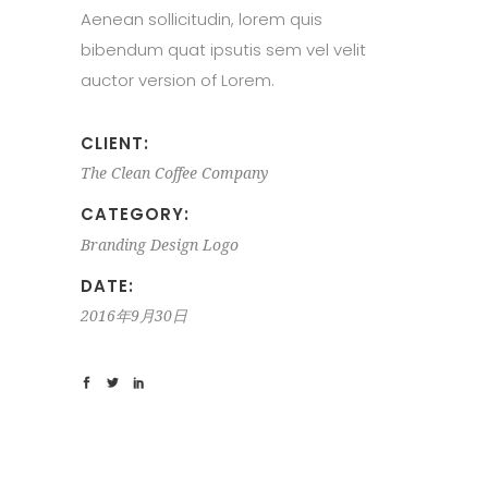
Aenean sollicitudin, lorem quis
bibendum quat ipsutis sem vel velit
auctor version of Lorem.
CLIENT:
The Clean Coffee Company
CATEGORY:
Branding
Design
Logo
DATE:
2016年9月30日