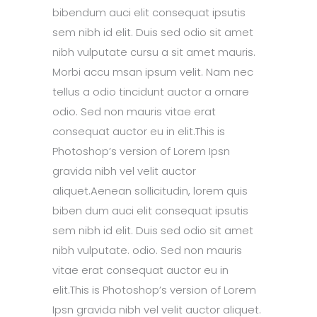
bibendum auci elit consequat ipsutis
sem nibh id elit. Duis sed odio sit amet
nibh vulputate cursu a sit amet mauris.
Morbi accu msan ipsum velit. Nam nec
tellus a odio tincidunt auctor a ornare
odio. Sed non mauris vitae erat
consequat auctor eu in elit.This is
Photoshop’s version of Lorem Ipsn
gravida nibh vel velit auctor
aliquet.Aenean sollicitudin, lorem quis
biben dum auci elit consequat ipsutis
sem nibh id elit. Duis sed odio sit amet
nibh vulputate. odio. Sed non mauris
vitae erat consequat auctor eu in
elit.This is Photoshop’s version of Lorem
Ipsn gravida nibh vel velit auctor aliquet.