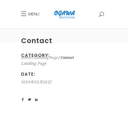
MENU
Contact
CATEGORY:
Home
Landing Page
Contact
Landing Page
DATE:
2016年10月18日