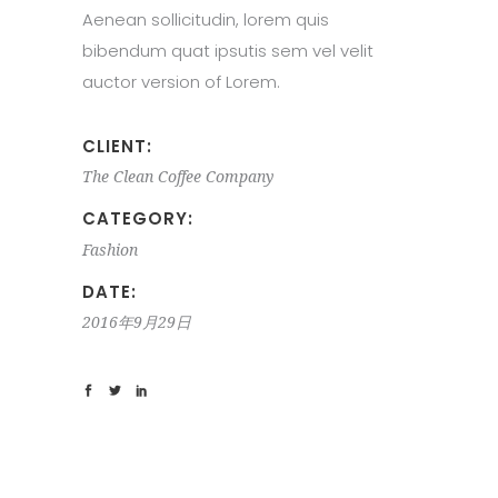
Aenean sollicitudin, lorem quis
bibendum quat ipsutis sem vel velit
auctor version of Lorem.
CLIENT:
The Clean Coffee Company
CATEGORY:
Fashion
DATE:
2016年9月29日