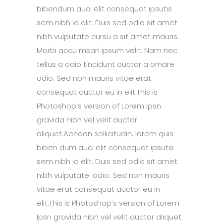
bibendum auci elit consequat ipsutis
sem nibh id elit. Duis sed odio sit amet
nibh vulputate cursu a sit amet mauris.
Morbi accu msan ipsum velit. Nam nec
tellus a odio tincidunt auctor a ornare
odio. Sed non mauris vitae erat
consequat auctor eu in elit.This is
Photoshop’s version of Lorem Ipsn
gravida nibh vel velit auctor
aliquet.Aenean sollicitudin, lorem quis
biben dum auci elit consequat ipsutis
sem nibh id elit. Duis sed odio sit amet
nibh vulputate. odio. Sed non mauris
vitae erat consequat auctor eu in
elit.This is Photoshop’s version of Lorem
Ipsn gravida nibh vel velit auctor aliquet.