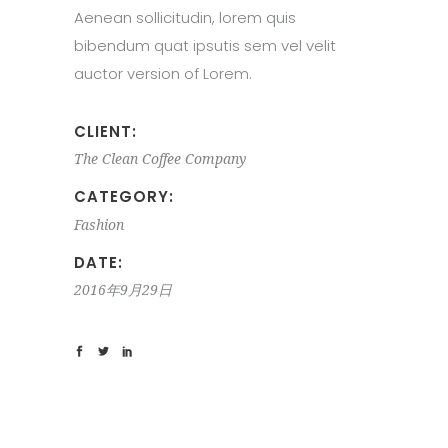
Aenean sollicitudin, lorem quis
bibendum quat ipsutis sem vel velit
auctor version of Lorem.
CLIENT:
The Clean Coffee Company
CATEGORY:
Fashion
DATE:
2016年9月29日