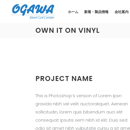
ホーム
新着・製品情報
会社案内
OWN IT ON VINYL
PROJECT NAME
This is Photoshop’s version of Lorem Ipsn
gravida nibh vel velit auctoraliquet. Aenean
sollicitudin, lorem quis bibendum auci elit
consequat ipsutis sem nibh id elit. Duis sed
odio sit amet nibh vulputate cursu a sit ame