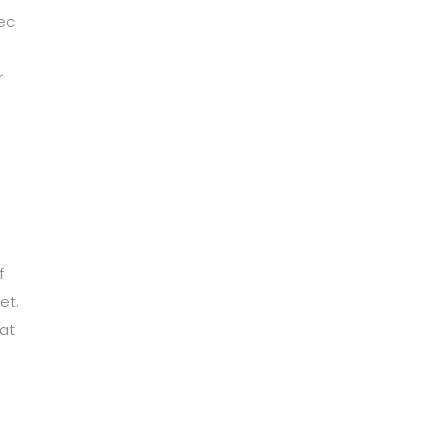
ec
r
m
f
et.
at