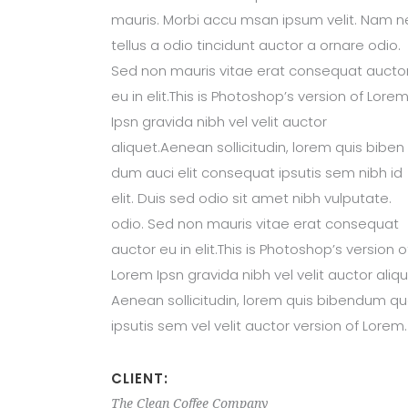
mauris. Morbi accu msan ipsum velit. Nam n
tellus a odio tincidunt auctor a ornare odio.
Sed non mauris vitae erat consequat aucto
eu in elit.This is Photoshop’s version of Lore
Ipsn gravida nibh vel velit auctor
aliquet.Aenean sollicitudin, lorem quis biben
dum auci elit consequat ipsutis sem nibh id
elit. Duis sed odio sit amet nibh vulputate.
odio. Sed non mauris vitae erat consequat
auctor eu in elit.This is Photoshop’s version o
Lorem Ipsn gravida nibh vel velit auctor aliqu
Aenean sollicitudin, lorem quis bibendum qu
ipsutis sem vel velit auctor version of Lorem.
CLIENT:
The Clean Coffee Company