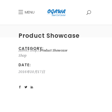
MENU
Product Showcase
CATEGORY:
Home
Shop
Product Showcase
Shop
DATE:
2016年10月17日