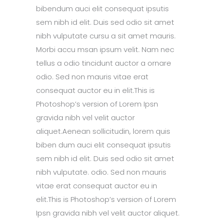
bibendum auci elit consequat ipsutis
sem nibh id elit. Duis sed odio sit amet
nibh vulputate cursu a sit amet mauris.
Morbi accu msan ipsum velit. Nam nec
tellus a odio tincidunt auctor a ornare
odio. Sed non mauris vitae erat
consequat auctor eu in elit.This is
Photoshop’s version of Lorem Ipsn
gravida nibh vel velit auctor
aliquet.Aenean sollicitudin, lorem quis
biben dum auci elit consequat ipsutis
sem nibh id elit. Duis sed odio sit amet
nibh vulputate. odio. Sed non mauris
vitae erat consequat auctor eu in
elit.This is Photoshop’s version of Lorem
Ipsn gravida nibh vel velit auctor aliquet.