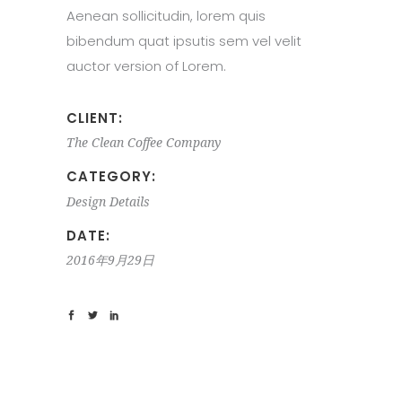
Aenean sollicitudin, lorem quis
bibendum quat ipsutis sem vel velit
auctor version of Lorem.
CLIENT:
The Clean Coffee Company
CATEGORY:
Design
Details
DATE:
2016年9月29日