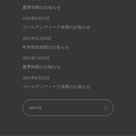
夏季休暇のお知らせ
2026年4月27日
ゴールデンウィーク休暇のお知らせ
2025年12月16日
年末年始休暇のお知らせ
2025年7月28日
夏季休暇のお知らせ
2025年4月22日
ゴールデンウィーク休暇のお知らせ