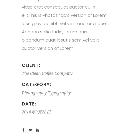
vitae erat consequat auctor eu in
elit.This is Photoshop’s version of Lorem
Ipsn gravida nibh vel velit auctor aliquet.
Aenean sollicitudin, lorem quis
bibendum quat ipsutis sem vel velit
auctor version of Lorem.
CLIENT:
The Clean Coffee Company
CATEGORY:
Photography
Typography
DATE:
2016年9月28日