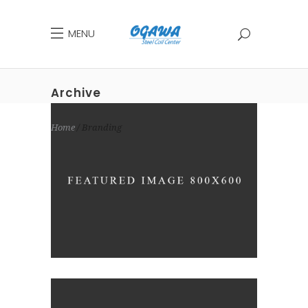
MENU
Archive
Home
Branding
WANDERLUST ALPHABET
Coffee
Photography