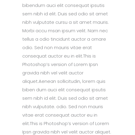
bibendum auci elit consequat ipsutis
sem nibh id elit. Duis sed odio sit amet
nibh vulputate cursu a sit amet mauris.
Morbi accu msan ipsum velit. Nam nec
tellus a odio tincidunt auctor a ornare
odio. Sed non mauris vitae erat
consequat auctor eu in elit.This is
Photoshop’s version of Lorem Ipsn
gravida nibh vel velit auctor
aliquet.Aenean sollicitudin, lorem quis
biben dum auci elit consequat ipsutis
sem nibh id elit. Duis sed odio sit amet
nibh vulputate. odio. Sed non mauris
vitae erat consequat auctor eu in
elit.This is Photoshop’s version of Lorem
Ipsn gravida nibh vel velit auctor aliquet.