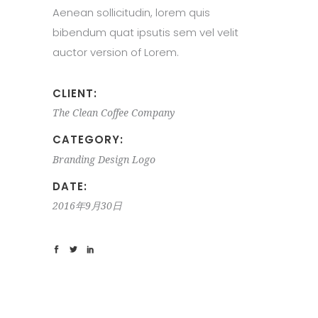
Aenean sollicitudin, lorem quis
bibendum quat ipsutis sem vel velit
auctor version of Lorem.
CLIENT:
The Clean Coffee Company
CATEGORY:
Branding
Design
Logo
DATE:
2016年9月30日