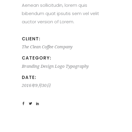
Aenean sollicitudin, lorem quis
bibendum quat ipsutis sem vel velit
auctor version of Lorem.
CLIENT:
The Clean Coffee Company
CATEGORY:
Branding
Design
Logo
Typography
DATE:
2016年9月30日