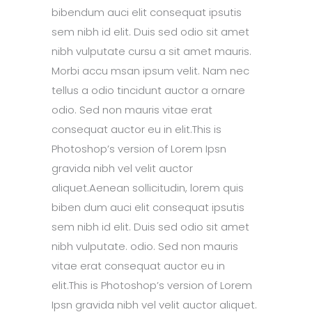
bibendum auci elit consequat ipsutis
sem nibh id elit. Duis sed odio sit amet
nibh vulputate cursu a sit amet mauris.
Morbi accu msan ipsum velit. Nam nec
tellus a odio tincidunt auctor a ornare
odio. Sed non mauris vitae erat
consequat auctor eu in elit.This is
Photoshop’s version of Lorem Ipsn
gravida nibh vel velit auctor
aliquet.Aenean sollicitudin, lorem quis
biben dum auci elit consequat ipsutis
sem nibh id elit. Duis sed odio sit amet
nibh vulputate. odio. Sed non mauris
vitae erat consequat auctor eu in
elit.This is Photoshop’s version of Lorem
Ipsn gravida nibh vel velit auctor aliquet.