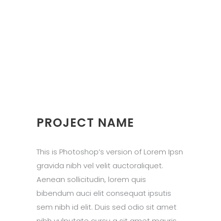
PROJECT NAME
This is Photoshop’s version of Lorem Ipsn
gravida nibh vel velit auctoraliquet.
Aenean sollicitudin, lorem quis
bibendum auci elit consequat ipsutis
sem nibh id elit. Duis sed odio sit amet
nibh vulputate cursu a sit amet mauris.