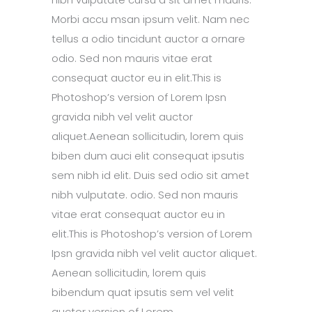
Morbi accu msan ipsum velit. Nam nec
tellus a odio tincidunt auctor a ornare
odio. Sed non mauris vitae erat
consequat auctor eu in elit.This is
Photoshop’s version of Lorem Ipsn
gravida nibh vel velit auctor
aliquet.Aenean sollicitudin, lorem quis
biben dum auci elit consequat ipsutis
sem nibh id elit. Duis sed odio sit amet
nibh vulputate. odio. Sed non mauris
vitae erat consequat auctor eu in
elit.This is Photoshop’s version of Lorem
Ipsn gravida nibh vel velit auctor aliquet.
Aenean sollicitudin, lorem quis
bibendum quat ipsutis sem vel velit
auctor version of Lorem.