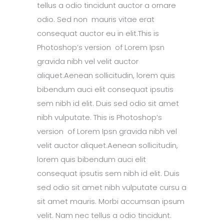
tellus a odio tincidunt auctor a ornare
odio. Sed non mauris vitae erat
consequat auctor eu in elit.This is
Photoshop’s version of Lorem Ipsn
gravida nibh vel velit auctor
aliquet.Aenean sollicitudin, lorem quis
bibendum auci elit consequat ipsutis
sem nibh id elit. Duis sed odio sit amet
nibh vulputate. This is Photoshop’s
version of Lorem Ipsn gravida nibh vel
velit auctor aliquet.Aenean sollicitudin,
lorem quis bibendum auci elit
consequat ipsutis sem nibh id elit. Duis
sed odio sit amet nibh vulputate cursu a
sit amet mauris. Morbi accumsan ipsum
velit. Nam nec tellus a odio tincidunt.