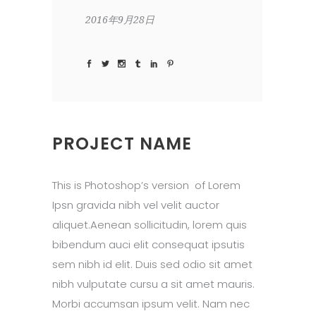
2016年9月28日
PROJECT NAME
This is Photoshop’s version of Lorem
Ipsn gravida nibh vel velit auctor
aliquet.Aenean sollicitudin, lorem quis
bibendum auci elit consequat ipsutis
sem nibh id elit. Duis sed odio sit amet
nibh vulputate cursu a sit amet mauris.
Morbi accumsan ipsum velit. Nam nec