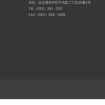
本社：名古屋市中区千代田二丁目25番3号
TEL（052）261－3131
FAX（052）259－1686