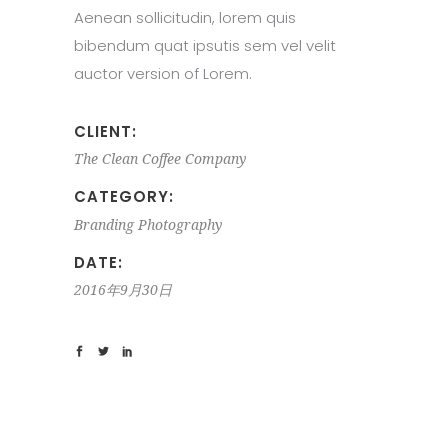
Aenean sollicitudin, lorem quis
bibendum quat ipsutis sem vel velit
auctor version of Lorem.
CLIENT:
The Clean Coffee Company
CATEGORY:
Branding
Photography
DATE:
2016年9月30日