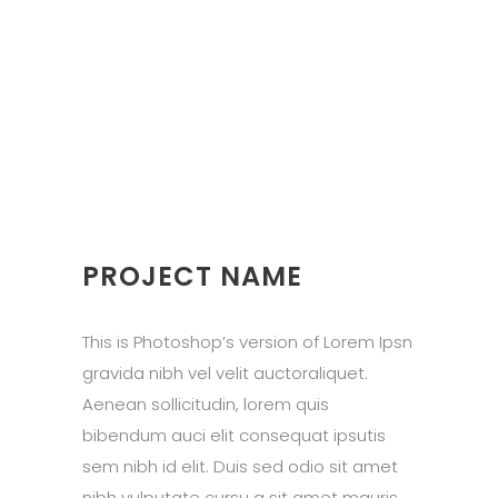
PROJECT NAME
This is Photoshop’s version of Lorem Ipsn
gravida nibh vel velit auctoraliquet.
Aenean sollicitudin, lorem quis
bibendum auci elit consequat ipsutis
sem nibh id elit. Duis sed odio sit amet
nibh vulputate cursu a sit amet mauris.