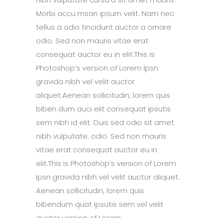
Morbi accu msan ipsum velit. Nam nec
tellus a odio tincidunt auctor a ornare
odio. Sed non mauris vitae erat
consequat auctor eu in elit.This is
Photoshop’s version of Lorem Ipsn
gravida nibh vel velit auctor
aliquet.Aenean sollicitudin, lorem quis
biben dum auci elit consequat ipsutis
sem nibh id elit. Duis sed odio sit amet
nibh vulputate. odio. Sed non mauris
vitae erat consequat auctor eu in
elit.This is Photoshop’s version of Lorem
Ipsn gravida nibh vel velit auctor aliquet.
Aenean sollicitudin, lorem quis
bibendum quat ipsutis sem vel velit
auctor version of Lorem.