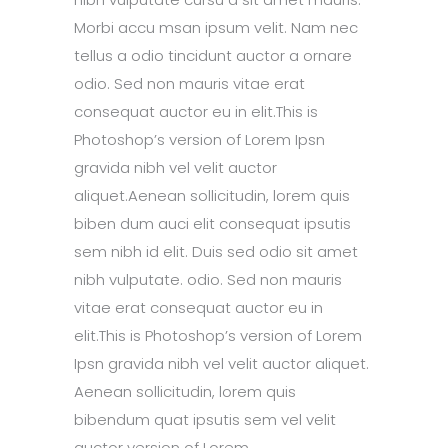
Morbi accu msan ipsum velit. Nam nec
tellus a odio tincidunt auctor a ornare
odio. Sed non mauris vitae erat
consequat auctor eu in elit.This is
Photoshop’s version of Lorem Ipsn
gravida nibh vel velit auctor
aliquet.Aenean sollicitudin, lorem quis
biben dum auci elit consequat ipsutis
sem nibh id elit. Duis sed odio sit amet
nibh vulputate. odio. Sed non mauris
vitae erat consequat auctor eu in
elit.This is Photoshop’s version of Lorem
Ipsn gravida nibh vel velit auctor aliquet.
Aenean sollicitudin, lorem quis
bibendum quat ipsutis sem vel velit
auctor version of Lorem.