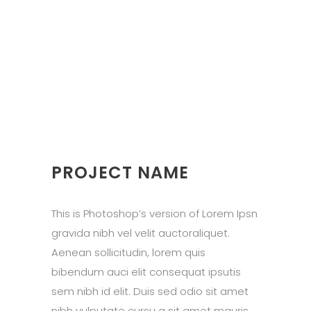
PROJECT NAME
This is Photoshop’s version of Lorem Ipsn
gravida nibh vel velit auctoraliquet.
Aenean sollicitudin, lorem quis
bibendum auci elit consequat ipsutis
sem nibh id elit. Duis sed odio sit amet
nibh vulputate cursu a sit amet mauris.