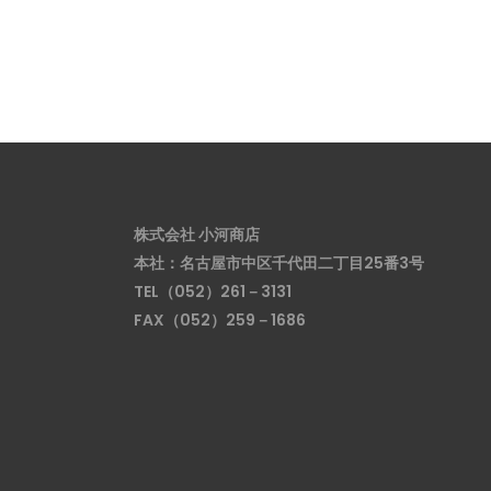
株式会社 小河商店
本社：名古屋市中区千代田二丁目25番3号
TEL（052）261－3131
FAX（052）259－1686