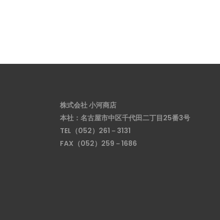
株式会社 小河商店
本社：名古屋市中区千代田二丁目25番3号
TEL（052）261－3131
FAX（052）259－1686