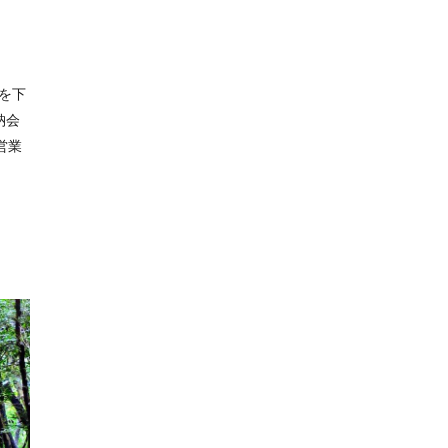
を下
納会
常営業