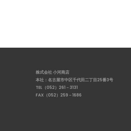
株式会社 小河商店
本社：名古屋市中区千代田二丁目25番3号
TEL（052）261－3131
FAX（052）259－1686